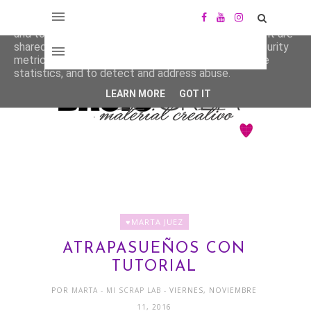
This site uses cookies from Google to deliver its services
and to analyze traffic. Your IP address and user-agent are
shared with Google along with performance and security
metrics to ensure quality of service, generate usage
statistics, and to detect and address abuse.
LEARN MORE
GOT IT
♥MARTA JUEZ
ATRAPASUEÑOS CON
TUTORIAL
POR
MARTA - MI SCRAP LAB
- VIERNES, NOVIEMBRE
11, 2016