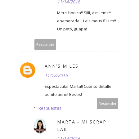
11/14/2016
Merci bonica!! Síííí, a mi em té
enamorada... i als meus fills tb!!
Un petó, guapa!
Responder
ANN'S MILES
11/12/2016
Espectacular Marta!! Cuanto detalle
bonito tiene! Besos!
Responder
Respuestas
MARTA - MI SCRAP
LAB
11/14/2016