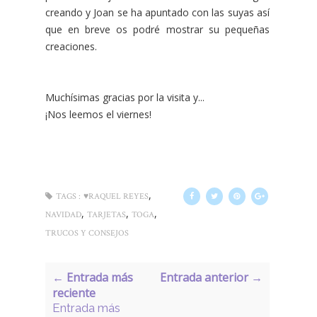
creando y Joan se ha apuntado con las suyas así
que en breve os podré mostrar su pequeñas
creaciones.
Muchísimas gracias por la visita y...
¡Nos leemos el viernes!
,
TAGS :
♥RAQUEL REYES
,
,
,
NAVIDAD
TARJETAS
TOGA
TRUCOS Y CONSEJOS
← Entrada más
Entrada anterior →
reciente
Entrada más