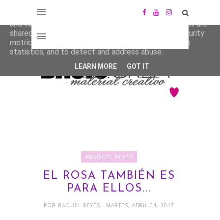
This site uses cookies from Google to deliver its services
and to analyze traffic. Your IP address and user-agent are
shared with Google along with performance and security
metrics to ensure quality of service, generate usage
statistics, and to detect and address abuse.
LEARN MORE
GOT IT
♥RAQUEL REYES
EL ROSA TAMBIÉN ES
PARA ELLOS...
POR
RAQUEL REYES
- MARTES, ABRIL 04, 2017