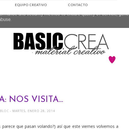
EQUIPO CREATIVO
CONTACTO
eliver its services and to analyze traffic. Your IP address and 
ormance and security metrics to ensure quality of service, gen
abuse.
A: NOS VISITA…
PBLOC
- MARTES, ENERO 28, 2014
 parece que pasan volando?) así que este viernes volvemos a