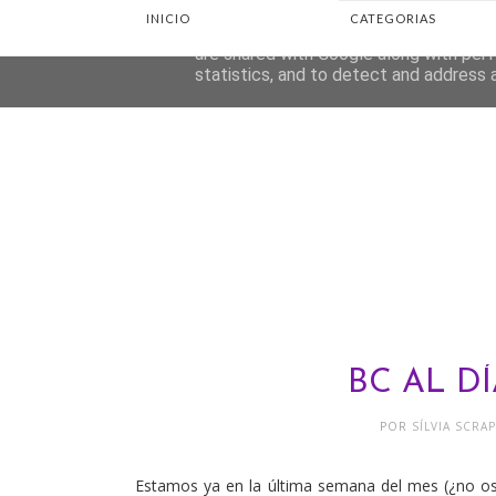
INICIO
CATEGORIAS
This site uses cookies from Google to d
are shared with Google along with perf
statistics, and to detect and address 
BC AL DÍ
POR
SÍLVIA SCRA
Estamos ya en la última semana del mes (¿no os