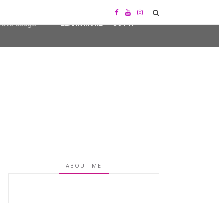
user-agent
erate usage
LEARN MORE
GOT IT
ABOUT ME