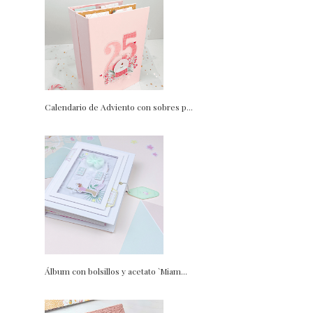
Calendario de Adviento con sobres p...
Álbum con bolsillos y acetato `Miam...