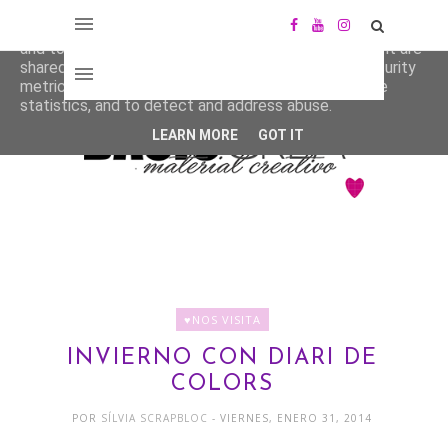
This site uses cookies from Google to deliver its services
and to analyze traffic. Your IP address and user-agent are
shared with Google along with performance and security
metrics to ensure quality of service, generate usage
statistics, and to detect and address abuse.
LEARN MORE
GOT IT
♥NOS VISITA
INVIERNO CON DIARI DE
COLORS
POR
SÍLVIA SCRAPBLOC
- VIERNES, ENERO 31, 2014