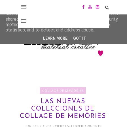
This site uses cookies from Google to deliver its services
and to analyze traffic. Your IP address and user-agent are
shared with Google along with performance and security
metrics to ensure quality of service, generate usage
statistics, and to detect and address abuse.
LEARN MORE
GOT IT
COLLAGE DE MEMÒRIES
LAS NUEVAS
COLECCIONES DE
COLLAGE DE MEMÒRIES
POR
BASIC CREA
- VIERNES, FEBRERO 20, 2015