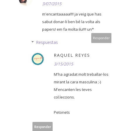
3/07/2015
m'encantaaaaa!!!! ja veig que has
sabut donar-li ben bé la volta als
papers! em fa molta ilu!!!! un*
Responder
Respuestas
RAQUEL REYES
3/15/2015
M'ha agradat molt treballar-los
mirant la cara masculina ;-)
M'encanten les teves
col.leccions.
Petonets
Responder