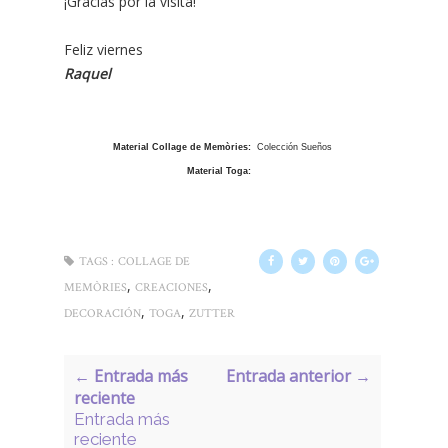
¡Gracias por la visita!
Feliz viernes
Raquel
Material Collage de Memòries:
Colección Sueños
Material Toga:
TAGS :
COLLAGE DE
,
,
MEMÒRIES
CREACIONES
,
,
DECORACIÓN
TOGA
ZUTTER
← Entrada más
Entrada anterior →
reciente
Entrada más
reciente