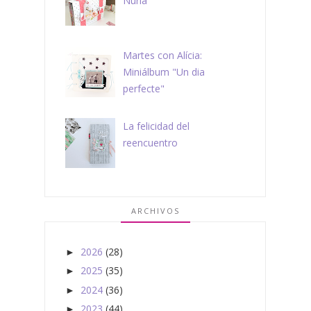
Núria
Martes con Alícia:
Miniálbum "Un dia
perfecte"
La felicidad del
reencuentro
ARCHIVOS
2026
(28)
►
2025
(35)
►
2024
(36)
►
2023
(44)
►