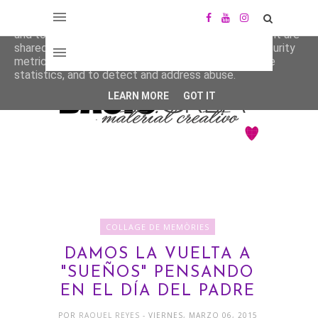
This site uses cookies from Google to deliver its services
and to analyze traffic. Your IP address and user-agent are
shared with Google along with performance and security
metrics to ensure quality of service, generate usage
statistics, and to detect and address abuse.
LEARN MORE
GOT IT
COLLAGE DE MEMÒRIES
DAMOS LA VUELTA A
"SUEÑOS" PENSANDO
EN EL DÍA DEL PADRE
POR
RAQUEL REYES
- VIERNES, MARZO 06, 2015