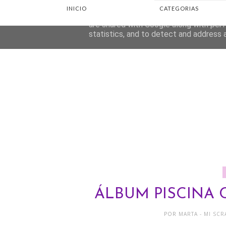
INICIO
CATEGORIAS
This site uses cookies from Google to d
are shared with Google along with perf
statistics, and to detect and address 
ÁLBUM PISCINA 
POR
MARTA - MI SCR