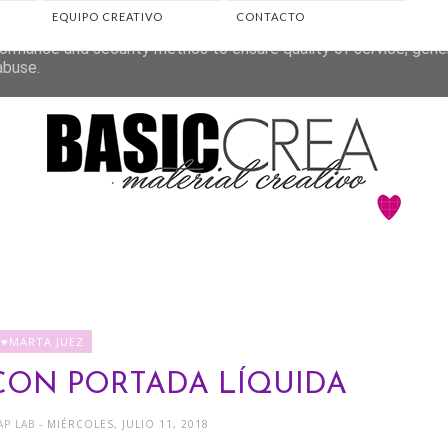
EQUIPO CREATIVO
CONTACTO
eliver its services and to analyze traffic. Your IP address and 
ormance and security metrics to ensure quality of service, gen
abuse.
♥MARTA JUEZ
CON PORTADA LÍQUIDA
AP LAB
- MIÉRCOLES, JULIO 11, 2018