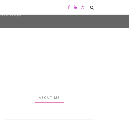
user-agent
erate usage
LEARN MORE
GOT IT
ABOUT ME