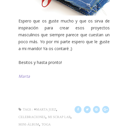
Espero que os guste mucho y que os sirva de
inspiración para crear esos proyectos
masculinos que siempre parece que cuestan un
poco más. Yo por mi parte espero que le guste
a mi marido! Ya os contaré ;)
Besitos y hasta pronto!
Marta
,
TAGS :
♥MARTA JUEZ
,
,
CELEBRACIONES
MI SCRAP LAB
,
MINI-ÁLBUM
TOGA