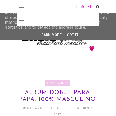
This site uses cookies from Google to deliver its services
and to analyze traffic. Your IP address and user-agent are
shared with Google along with performance and security
metrics to ensure quality of service, generate usage
statistics, and to detect and address abuse.
LEARN MORE
GOT IT
♥MARTA JUEZ
ÁLBUM DOBLE PARA
PAPÁ, 100% MASCULINO
POR
MARTA - MI SCRAP LAB
- LUNES, OCTUBRE 16,
2017