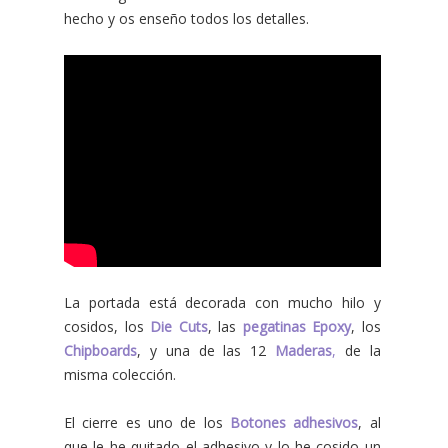
hecho y os enseño todos los detalles.
La portada está decorada con mucho hilo y
cosidos, los
Die Cuts
, las
pegatinas Epoxy
, los
Chipboards
, y una de las 12
Maderas
,
de la
misma colección.
El cierre es uno de los
Botones adhesivos
, al
que le he quitado el adhesivo y lo he cosido un