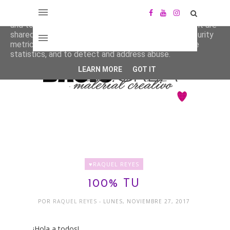
This site uses cookies from Google to deliver its services
and to analyze traffic. Your IP address and user-agent are
shared with Google along with performance and security
metrics to ensure quality of service, generate usage
statistics, and to detect and address abuse.
LEARN MORE
GOT IT
♥RAQUEL REYES
100% TU
POR
RAQUEL REYES
- LUNES, NOVIEMBRE 27, 2017
¡Hola a todos!