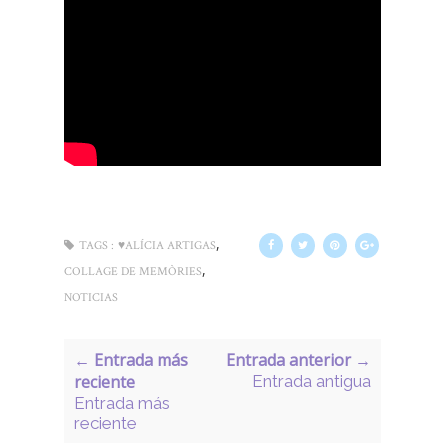
,
TAGS :
♥ALÍCIA ARTIGAS
,
COLLAGE DE MEMÒRIES
NOTICIAS
← Entrada más
Entrada anterior →
reciente
Entrada antigua
Entrada más
reciente