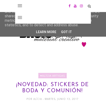
This site uses cookies from Google to deliver its services
and to analyze traffic. Your IP address and user-agent are
shared with Google along with performance and security
metrics to ensure quality of service, generate usage
statistics, and to detect and address abuse.
LEARN MORE
GOT IT
♥ALÍCIA ARTIGAS
¡NOVEDAD: STICKERS DE
BODA Y COMUNIÓN!
POR
ALÍCIA
- MARTES, JUNIO 13, 2017