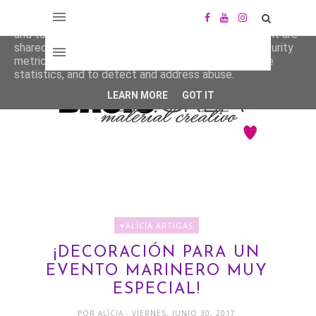
This site uses cookies from Google to deliver its services
and to analyze traffic. Your IP address and user-agent are
shared with Google along with performance and security
metrics to ensure quality of service, generate usage
statistics, and to detect and address abuse.
LEARN MORE
GOT IT
♥ALÍCIA ARTIGAS
¡DECORACIÓN PARA UN
EVENTO MARINERO MUY
ESPECIAL!
POR
ALÍCIA
- VIERNES, JUNIO 30, 2017