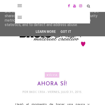
This site uses cookies from Google to deliver its services
and to analyze traffic. Your IP address and user-agent are
shared with Google along with performance and security
metrics to ensure quality of service, generate usage
statistics, and to detect and address abuse.
LEARN MORE
GOT IT
♥SÍLVIA
AHORA SÍ!
POR
BASIC CREA
- VIERNES, JULIO 31, 2015
Llegó el momento de hacer una pausa y