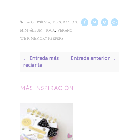
,
,
TAGS :
♥SÍLVIA
DECORACIÓN
,
,
,
MINI-ÁLBUM
TOGA
VERANO
WE R MEMORY KEEPERS
← Entrada más
Entrada anterior →
reciente
MÁS INSPIRACIÓN