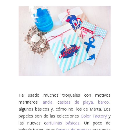
He usado muchos troqueles con motivos
marineros:
ancla
, c
asitas de playa,
barco
..
algunos básicos y, cómo no, los de Marta. Los
papeles son de las colecciones
Color Factory
y
las nuevas c
artulinas básicas
. Un poco de
baker's twine, unas
formas de madera
preciosas